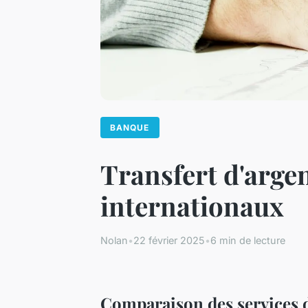
BANQUE
Transfert d'arge
internationaux
Nolan
•
22 février 2025
•
6 min de lecture
Comparaison des services d