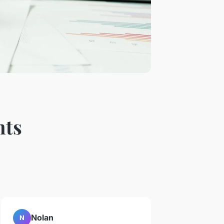
nts
Nolan
N